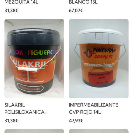
MEZQUITA 14L
BLANCO 13L
31,38€
67,07€
SILAKRIL
IMPERMEABILIZANTE
POLISILOXANICA
CVP ROJO 14L
BLANCO 15L
31,38€
47,93€