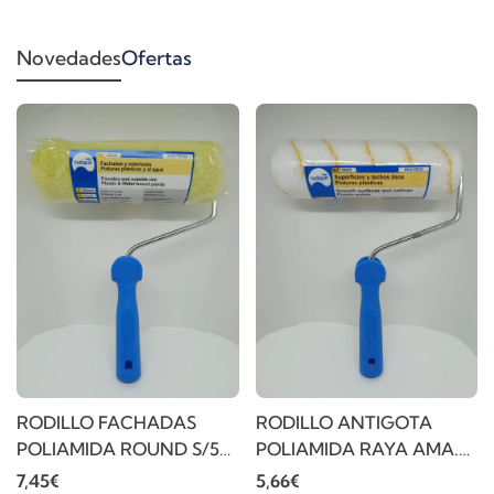
Novedades
Ofertas
RODILLO FACHADAS
RODILLO ANTIGOTA
POLIAMIDA ROUND S/50
POLIAMIDA RAYA AMA.
22CM
S/50 22CM
7,45€
5,66€